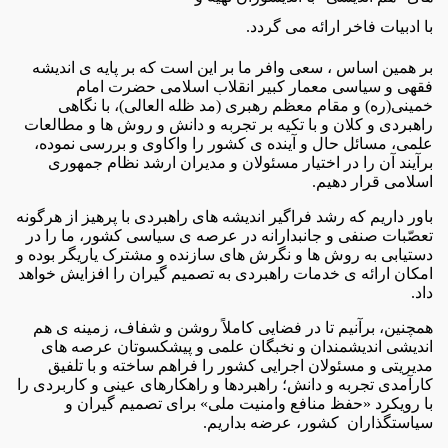
با ادبیات فاخر ارائه می گردد.
بر همین اساس ، سعی وافر ما بر این است که بر پایه ی اندیشه
فقهی و سیاسی معمار کبیر انقلاب اسلامی حضرت امام
خمینی(ره) و مقام معظم رهبری (مد ظله العالی)، با نگاهی
راهبردی و کلان و با تکیه بر تجربه و دانش و روش ها و مطالعات
علمی، مسائل حال و آینده ی کشور را واکاوی و بررسی نموده،
برآیند آن را در اختیار مسئولان و مدیران ارشد نظام جمهوری
اسلامی قرار دهیم.
باور داریم که رشد فراگیر اندیشه های راهبردی با پرهیز از هرگونه
تعصّبات صنفی و جانبدارانه در عرصه ی سیاسی کشور، ما را در
دستیابی به روش ها و نگرش های سازنده و مشترک یاریگر بوده و
امکان ارائه ی خدمات راهبردی به تصمیم گیران را افزایش خواهد
داد.
همچنین، برآنیم تا در فضایی کاملاً روشن و شفاف، زمینه ی هم
اندیشی اندیشمندان و نخبگان علمی و پیشکسوتان عرصه های
مدیریتی و مسئولان اجرایی کشور را فراهم ساخته و با تلفیق
کارآمدی تجربه و دانش؛ راهبردها و راهکارهای عینی و کاربردی را
با رویکرد «حفظ منافع وامنیت ملی» برای تصمیم گیران و
سیاستگذاران کشور، عرضه بداریم.