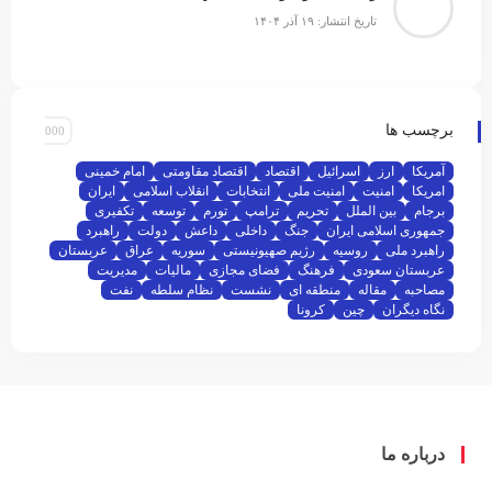
تاریخ انتشار: ۱۹ آذر ۱۴۰۴
برچسب ها
آمریکا
ارز
اسرائیل
اقتصاد
اقتصاد مقاومتی
امام خمینی
امریکا
امنیت
امنیت ملی
انتخابات
انقلاب اسلامی
ایران
برجام
بین الملل
تحریم
ترامپ
تورم
توسعه
تکفیری
جمهوری اسلامی ایران
جنگ
داخلی
داعش
دولت
راهبرد
راهبرد ملی
روسیه
رژیم صهیونیستی
سوریه
عراق
عربستان
عربستان سعودی
فرهنگ
فضای مجازی
مالیات
مدیریت
مصاحبه
مقاله
منطقه ای
نشست
نظام سلطه
نفت
نگاه دیگران
چین
کرونا
درباره ما