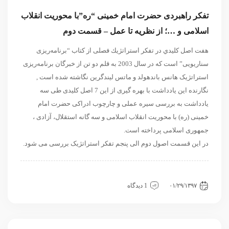
تفکر راهبردی حضرت امام خمینی “ره”با محوریت انقلاب
اسلامی و …؛ از نظریه تا عمل – قسمت دوم
هفت اصل كليدي در تفكر استراتژیك فصلی از کتاب “برنامه‌ریزی
سناریویی” است که در سال 2003 به قلم دو تن از خبرگان برنامه‌ریزی
استراتژیک هانس باندهولد و ماتس ليندگرين نگاشته شده است ,
نگارنده این یادداشت با بهره گیری از این 7 اصل کلیدی طی سه
یادداشت به بررسی سیره عملی و چارچوب ادراکی حضرت امام
خمینی (ره) با محوریت انقلاب اسلامی و سه گانه استقلال، آزادی ،
جمهوری اسلامی پرداخته است.
در این قسمت اصول دوم الی پنجم تفکر استراتژیک بررسی می شود.
داخلی
سیاسی و روابط بین الملل
نگاه دیگران
۰۱/۲۹/۱۳۹۷
1 دیدگاه