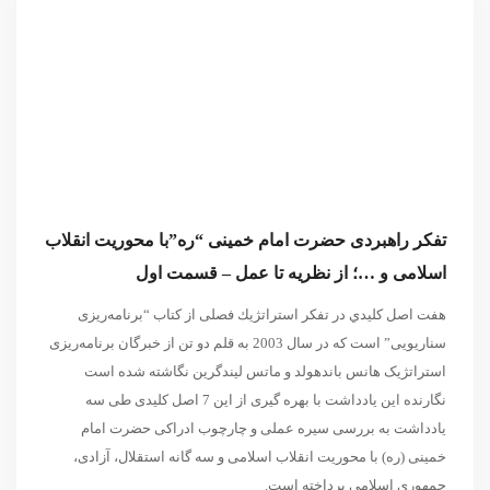
تفکر راهبردی حضرت امام خمینی “ره”با محوریت انقلاب
اسلامی و …؛ از نظریه تا عمل – قسمت اول
هفت اصل كليدي در تفكر استراتژیك فصلی از کتاب “برنامه‌ریزی
سناریویی” است که در سال 2003 به قلم دو تن از خبرگان برنامه‌ریزی
استراتژیک هانس باندهولد و ماتس ليندگرين نگاشته شده است
نگارنده این یادداشت با بهره گیری از این 7 اصل کلیدی طی سه
یادداشت به بررسی سیره عملی و چارچوب ادراکی حضرت امام
خمینی (ره) با محوریت انقلاب اسلامی و سه گانه استقلال، آزادی،
جمهوری اسلامی پرداخته است.