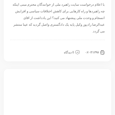
با اعلام درخواست سایت راهبرد ملی از خوانندگان محترم مبنی اینکه
چه راهبردها و راه کارهایی برای کاهش اختلافات سیاسی و افزایش
انسجام و وحدت ملی پیشنهاد می کنید؟ این یادداشت از اقای
عبدالرضا رادپور وکیل پایه یک دادگستری واصل گردید که عینا منتشر
می گردد.
داخلی
سیاسی و روابط بین الملل
نگاه دیگران
۰۶/۰۳/۱۳۹۷
0 دیدگاه