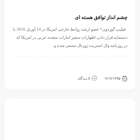
چشم انداز توافق هسته ای
فیلیپ گوردون* عضو ارشد روابط خارجی امریکا در 14 آوریل 2016 با
دستمایه قرار دادن اظهارات سفیر امارات متحده عربی در امریکا که
در روزنامه وال استریت ژورنال منتشر شده و …
بین الملل
داخلی
سیاسی و روابط بین الملل
نگاه دیگران
نگاه دیگران
۰۷/۱۷/۱۳۹۵
0 دیدگاه