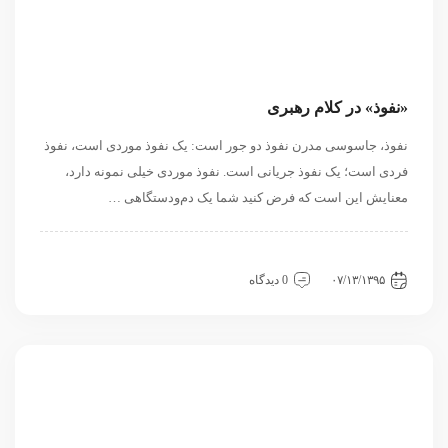
«نفوذ» در کلام رهبری
نفوذ، جاسوسی مدرن نفوذ دو جور است: یک نفوذ موردی است، نفوذ
فردی است؛ یک نفوذ جریانی است. نفوذ موردی خیلی نمونه دارد،
معنایش این است که فرض کنید شما یک دم‌ودستگاهی …
داخلی
سیاسی و روابط بین الملل
نگاه دیگران
۰۷/۱۳/۱۳۹۵
0 دیدگاه